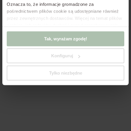
Oznacza to, że informacje gromadzone za
pośrednictwem plików cookie są udostępniane również
przez zewnętrznych dostawców.
Więcej na temat plików
cookies, ich rodzajów, funkcji i zasad przechowywania
infrastruktury w Polityce Cookies oraz Polityce
Tak, wyrażam zgodę!
Prywatności.
Jeśli korzystasz z oprogramowania innego
niż pliki cookie zgodne z oprogramowaniem w
dokumentach powyżej, kliknij „Tak, wyświetlam
Konfiguruj
działanie!”
lub zmień ustawienia plików cookies,
„Zmieniam ustawienia” z poziomu tego okienka.
Tylko niezbędne