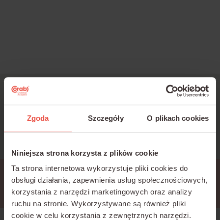
Jesteś zainteresowany
szkoleniami?
Zgoda
Szczegóły
O plikach cookies
Napisz:
k.bartold@corab.com.pl
Niniejsza strona korzysta z plików cookie
Ta strona internetowa wykorzystuje pliki cookies do
Przerwa techniczna
obsługi działania, zapewnienia usług społecznościowych,
korzystania z narzędzi marketingowych oraz analizy
ruchu na stronie.
Wykorzystywane są również pliki
cookie w celu korzystania z zewnętrznych narzędzi.