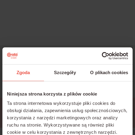
Jesteś zainteresowany
szkoleniami?
Zgoda
Szczegóły
O plikach cookies
Napisz:
k.bartold@corab.com.pl
Niniejsza strona korzysta z plików cookie
Ta strona internetowa wykorzystuje pliki cookies do
Przerwa techniczna
obsługi działania, zapewnienia usług społecznościowych,
korzystania z narzędzi marketingowych oraz analizy
ruchu na stronie.
Wykorzystywane są również pliki
cookie w celu korzystania z zewnętrznych narzędzi.