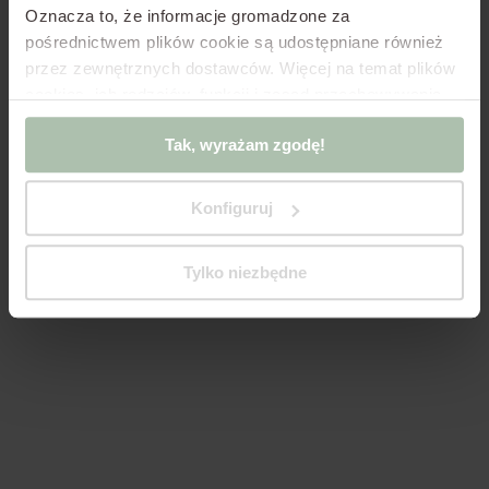
Oznacza to, że informacje gromadzone za
pośrednictwem plików cookie są udostępniane również
przez zewnętrznych dostawców.
Więcej na temat plików
cookies, ich rodzajów, funkcji i zasad przechowywania
infrastruktury w Polityce Cookies oraz Polityce
Tak, wyrażam zgodę!
Prywatności.
Jeśli korzystasz z oprogramowania innego
niż pliki cookie zgodne z oprogramowaniem w
dokumentach powyżej, kliknij „Tak, wyświetlam
Konfiguruj
działanie!”
lub zmień ustawienia plików cookies,
„Zmieniam ustawienia” z poziomu tego okienka.
Tylko niezbędne