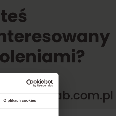
teś
interesowany
oleniami?
sz:
rtold@corab.com.pl
O plikach cookies