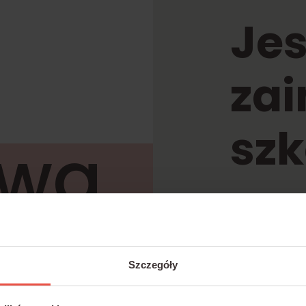
Jes
za
szk
rwa
Napi
zna
k.ba
Szczegóły