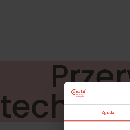
Prze
technic
Zgoda