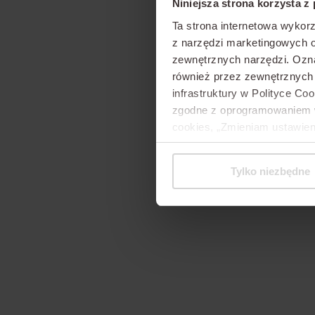
Niniejsza strona korzysta z
Ta strona internetowa wykorz
z narzędzi marketingowych o
zewnętrznych narzędzi.
Ozna
również przez zewnętrznyc
infrastruktury w Polityce Co
zgodne z oprogramowaniem w 
cookies, „Zmieniam ustawien
Tylko niezbędne