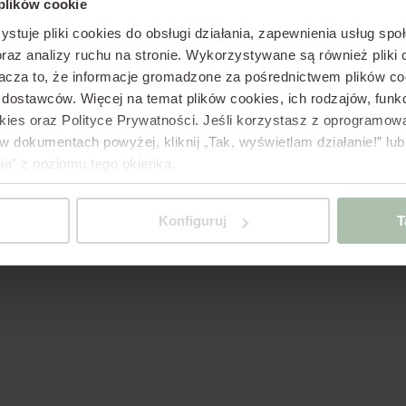
 plików cookie
ystuje pliki cookies do obsługi działania, zapewnienia usług sp
raz analizy ruchu na stronie.
Wykorzystywane są również pliki c
cza to, że informacje gromadzone za pośrednictwem plików co
h dostawców.
Więcej na temat plików cookies, ich rodzajów, fun
okies oraz Polityce Prywatności.
Jeśli korzystasz z oprogramowan
dokumentach powyżej, kliknij „Tak, wyświetlam działanie!”
lub
ia” z poziomu tego okienka.
Konfiguruj
T