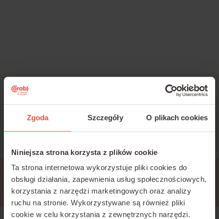
Jesteś zainteresowany
szkoleniami?
Zgoda
Szczegóły
O plikach cookies
Napisz:
k.bartold@corab.com.pl
Niniejsza strona korzysta z plików cookie
Ta strona internetowa wykorzystuje pliki cookies do
Przerwa techniczna
obsługi działania, zapewnienia usług społecznościowych,
korzystania z narzędzi marketingowych oraz analizy
ruchu na stronie.
Wykorzystywane są również pliki
cookie w celu korzystania z zewnętrznych narzędzi.