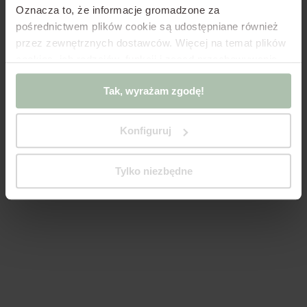
Oznacza to, że informacje gromadzone za
pośrednictwem plików cookie są udostępniane również
przez zewnętrznych dostawców.
Więcej na temat plików
cookies, ich rodzajów, funkcji i zasad przechowywania
infrastruktury w Polityce Cookies oraz Polityce
Tak, wyrażam zgodę!
Prywatności.
Jeśli korzystasz z oprogramowania innego
niż pliki cookie zgodne z oprogramowaniem w
dokumentach powyżej, kliknij „Tak, wyświetlam
Konfiguruj
działanie!”
lub zmień ustawienia plików cookies,
„Zmieniam ustawienia” z poziomu tego okienka.
Tylko niezbędne