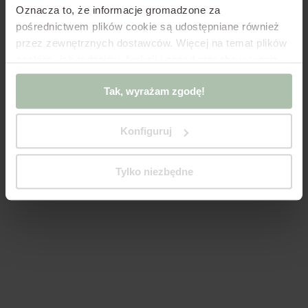
Oznacza to, że informacje gromadzone za
pośrednictwem plików cookie są udostępniane również
przez zewnętrznych dostawców.
Więcej na temat plików
cookies, ich rodzajów, funkcji i zasad przechowywania
infrastruktury w Polityce Cookies oraz Polityce
Tak, wyrażam zgodę!
Prywatności.
Jeśli korzystasz z oprogramowania innego
niż pliki cookie zgodne z oprogramowaniem w
dokumentach powyżej, kliknij „Tak, wyświetlam
Konfiguruj
działanie!”
lub zmień ustawienia plików cookies,
„Zmieniam ustawienia” z poziomu tego okienka.
Tylko niezbędne