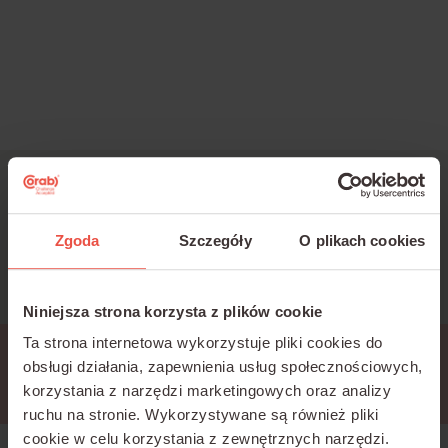
Jesteś zainteresowany
szkoleniami?
Zgoda
Szczegóły
O plikach cookies
Napisz:
k.bartold@corab.com.pl
Niniejsza strona korzysta z plików cookie
Ta strona internetowa wykorzystuje pliki cookies do
Przerwa techniczna
obsługi działania, zapewnienia usług społecznościowych,
korzystania z narzędzi marketingowych oraz analizy
ruchu na stronie.
Wykorzystywane są również pliki
cookie w celu korzystania z zewnętrznych narzędzi.