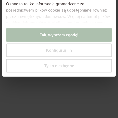
Oznacza to, że informacje gromadzone za
pośrednictwem plików cookie są udostępniane również
przez zewnętrznych dostawców.
Więcej na temat plików
cookies, ich rodzajów, funkcji i zasad przechowywania
infrastruktury w Polityce Cookies oraz Polityce
Tak, wyrażam zgodę!
Prywatności.
Jeśli korzystasz z oprogramowania innego
niż pliki cookie zgodne z oprogramowaniem w
dokumentach powyżej, kliknij „Tak, wyświetlam
Konfiguruj
działanie!”
lub zmień ustawienia plików cookies,
„Zmieniam ustawienia” z poziomu tego okienka.
Tylko niezbędne