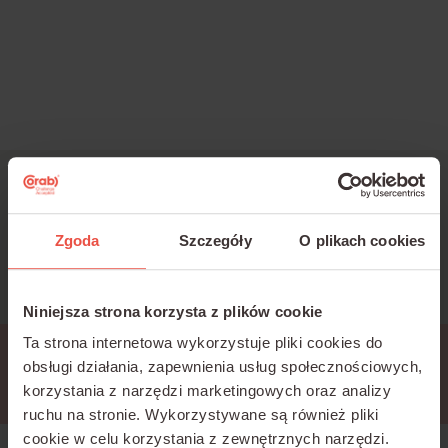
Jesteś zainteresowany
szkoleniami?
Zgoda
Szczegóły
O plikach cookies
Napisz:
k.bartold@corab.com.pl
Niniejsza strona korzysta z plików cookie
Ta strona internetowa wykorzystuje pliki cookies do
Przerwa techniczna
obsługi działania, zapewnienia usług społecznościowych,
korzystania z narzędzi marketingowych oraz analizy
ruchu na stronie.
Wykorzystywane są również pliki
cookie w celu korzystania z zewnętrznych narzędzi.