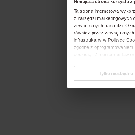
Niniejsza strona korzysta z
Ta strona internetowa wykorz
z narzędzi marketingowych o
zewnętrznych narzędzi.
Ozna
również przez zewnętrznyc
infrastruktury w Polityce Co
zgodne z oprogramowaniem w 
cookies, „Zmieniam ustawien
Tylko niezbędne