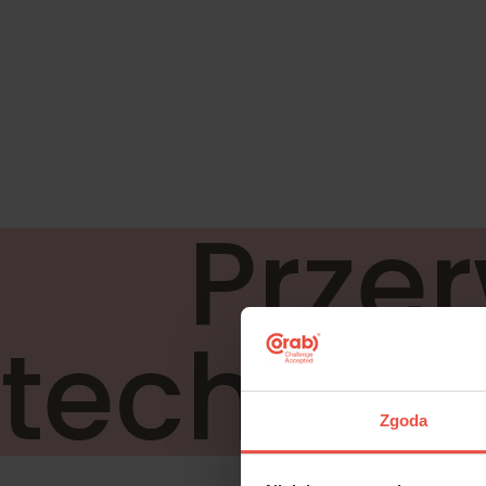
Prze
technic
Zgoda