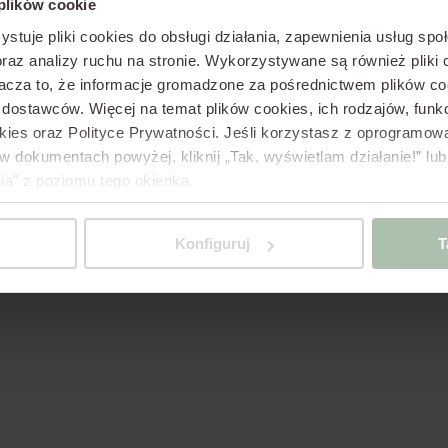
 plików cookie
ystuje pliki cookies do obsługi działania, zapewnienia usług sp
raz analizy ruchu na stronie.
Wykorzystywane są również pliki c
cza to, że informacje gromadzone za pośrednictwem plików co
h dostawców.
Więcej na temat plików cookies, ich rodzajów, fun
okies oraz Polityce Prywatności.
Jeśli korzystasz z oprogramowan
dokumentach powyżej, kliknij „Tak, wyświetlam działanie!”
lub
ia” z poziomu tego okienka.
Konfiguruj
T