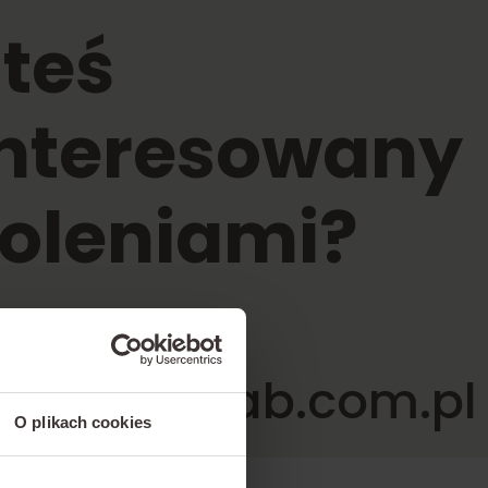
teś
interesowany
oleniami?
sz:
rtold@corab.com.pl
O plikach cookies