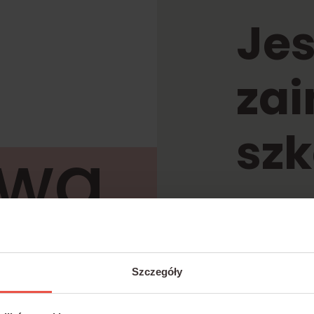
Jes
za
szk
rwa
Napi
zna
k.ba
Szczegóły