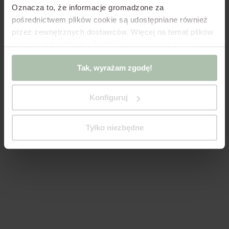
Oznacza to, że informacje gromadzone za
pośrednictwem plików cookie są udostępniane również
przez zewnętrznych dostawców.
Więcej na temat plików
cookies, ich rodzajów, funkcji i zasad przechowywania
infrastruktury w Polityce Cookies oraz Polityce
Tak, wyrażam zgodę!
Prywatności.
Jeśli korzystasz z oprogramowania innego
niż pliki cookie zgodne z oprogramowaniem w
dokumentach powyżej, kliknij „Tak, wyświetlam
Konfiguruj
działanie!”
lub zmień ustawienia plików cookies,
„Zmieniam ustawienia” z poziomu tego okienka.
Tylko niezbędne