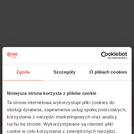
Jesteś zainteresowany
szkoleniami?
Zgoda
Szczegóły
O plikach cookies
Napisz:
k.bartold@corab.com.pl
Niniejsza strona korzysta z plików cookie
Ta strona internetowa wykorzystuje pliki cookies do
Przerwa techniczna
obsługi działania, zapewnienia usług społecznościowych,
korzystania z narzędzi marketingowych oraz analizy
ruchu na stronie.
Wykorzystywane są również pliki
cookie w celu korzystania z zewnętrznych narzędzi.